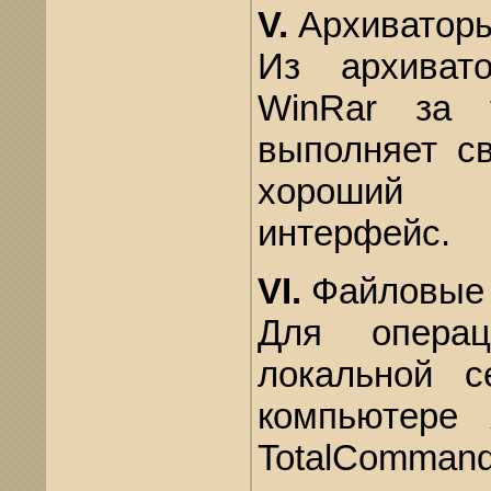
V.
Архиваторы
Из архиват
WinRar за 
выполняет с
хороший р
интерфейс.
VI.
Файловые 
Для опера
локальной с
компьютере
TotalComma