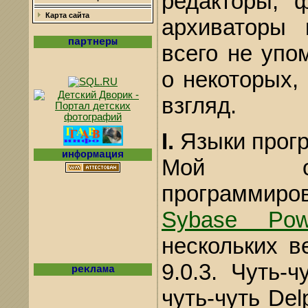
редакторы, 
Карта сайта
архиваторы 
партнеры
всего не упо
о некоторых,
взгляд.
I.
Языки прог
информация
Мой ос
програ
Sybase Pow
нескольких ве
9.0.3. Чуть-ч
реклама
чуть-чуть Delp