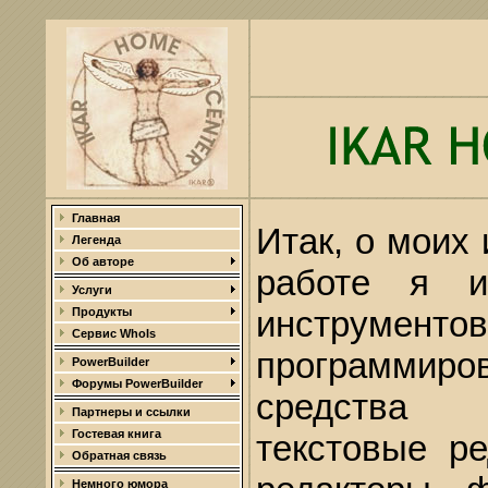
Главная
Итак, о моих
Легенда
Об авторе
работе я и
Услуги
инструм
Продукты
Сервис WhoIs
программиро
PowerBuilder
Форумы PowerBuilder
средства 
Партнеры и ссылки
Гостевая книга
текстовые ре
Обратная связь
Немного юмора