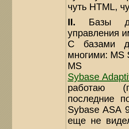
чуть HTML, чу
II.
Базы да
управления и
С базами д
многими: MS 
MS 
Sybase Adapti
работаю (
последние по
Sybase ASA 9
еще не виде